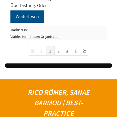
Überlastung. Oder...
Weiterlesen
Markiert in:
Viables Kontinuum Organisation
1
2
3
First Page
Previous Page
Next Page
Last Page
RICO RÖMER, SANAE
BARMOU | BEST-
PRACTICE