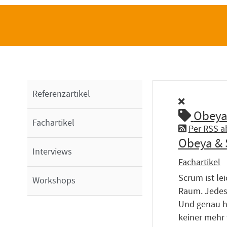
Referenzartikel
Obey
Fachartikel
Per RSS a
Obeya & 
Interviews
Fachartikel
Scrum ist le
Workshops
Raum. Jedes
Und genau hi
keiner mehr 