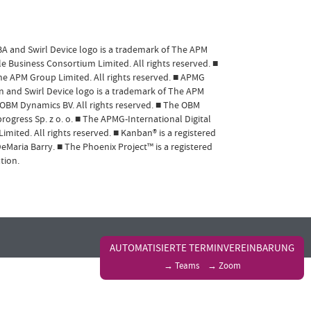
eBA and Swirl Device logo is a trademark of The APM
e Business Consortium Limited. All rights reserved. ■
he APM Group Limited. All rights reserved. ■ APMG
on and Swirl Device logo is a trademark of The APM
OBM Dynamics BV. All rights reserved. ■ The OBM
rogress Sp. z o. o. ■ The APMG-International Digital
ited. All rights reserved. ■ Kanban® is a registered
aria Barry. ■ The Phoenix Project™ is a registered
tion.
AUTOMATISIERTE TERMINVEREINBARUNG
→ Teams
→ Zoom