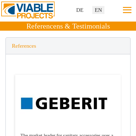
≡
Select your language
DE
EN
Referencens & Testimonials
References
The market-leader for sanitary accessories uses a